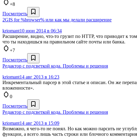
+8
Посмотреть
2GIS for %browser% или как мы делали расширение
kriomant
10 июн 2014 в 06:34
Расширение, видно, что-то грузит по HTTP, что приводит к том
что ты находишься на правильном сайте почты или банка.
+7
Посмотреть
Редактор с подсветкой кода. Проблемы и решения
kriomant
14 авг 2013 в 16:23
Инкрементальный парсер в этой статье и описан. Он же перепар
вложенности».
0
Посмотреть
Редактор с подсветкой кода. Проблемы и решения
kriomant
14 авг 2013 в 15:09
Возможно, я чего-то не понял. Но как можно парсить не углубл
функции, а всего лишь часть строки или блочного комментария