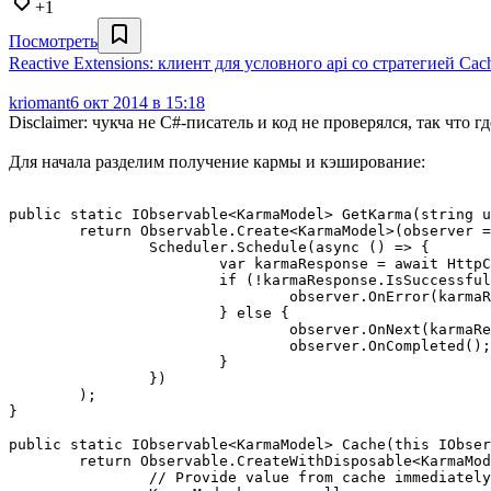
+1
Посмотреть
Reactive Extensions: клиент для условного api со стратегией Ca
kriomant
6 окт 2014 в 15:18
Disclaimer: чукча не C#-писатель и код не проверялся, так что 
Для начала разделим получение кармы и кэширование:
public static IObservable<KarmaModel> GetKarma(string u
	return Observable.Create<KarmaModel>(observer =>

		Scheduler.Schedule(async () => {

			var karmaResponse = await HttpClient.Get(userName);

			if (!karmaResponse.IsSuccessful) {

				observer.OnError(karmaResponse.Exception);

			} else {

				observer.OnNext(karmaResponse.Data);

				observer.OnCompleted();

			}

		})

	);

}

public static IObservable<KarmaModel> Cache(this IObser
	return Observable.CreateWithDisposable<KarmaModel>(observer =>

		// Provide value from cache immediately if exists.
