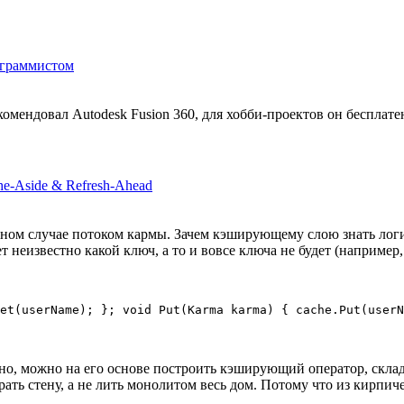
ограммистом
комендовал Autodesk Fusion 360, для хобби-проектов он бесплате
che-Aside & Refresh-Ahead
ом случае потоком кармы. Зачем кэширующему слою знать логин 
т неизвестно какой ключ, а то и вовсе ключа не будет (например,
нно, можно на его основе построить кэширующий оператор, склад
ать стену, а не лить монолитом весь дом. Потому что из кирпич