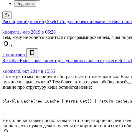
Подписки
Расширение (плагин) SketchUp для проектирования мебели пр
kriomant
1 мар 2019 в 06:28
Тем, кому не хочется возиться с программированием, я бы поре
0
Посмотреть
Reactive Extensions: клиент для условного api со стратегией Ca
kriomant
6 окт 2014 в 15:55
Потому что мы оперируем абстрактным потоком данных. В данн
нужно складывать кэш? Тем более, что в случае обобщения буде
знание про структуру кэша останется извне:
Никто не заставляет использовать этот оператор непосредстве
лишь то, что нужно делать маленькие кирпичики и из них собир