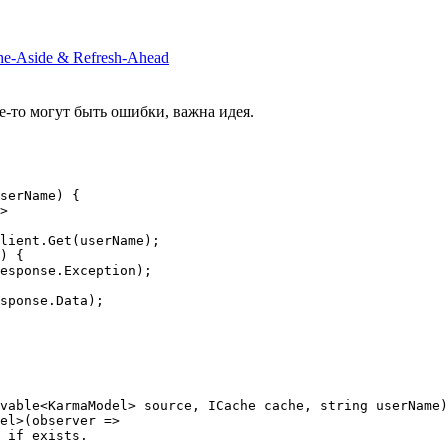
che-Aside & Refresh-Ahead
где-то могут быть ошибки, важна идея.
serName) {

vable<KarmaModel> source, ICache cache, string userName)