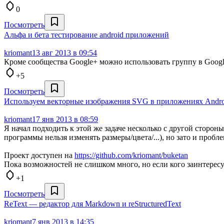
0
Посмотреть
Альфа и бета тестирование android приложений
kriomant
13 авг 2013 в 09:54
Кроме сообщества Google+ можно использовать группу в Googl
+5
Посмотреть
Используем векторные изображения SVG в приложениях Android
kriomant
17 янв 2013 в 08:59
Я начал подходить к этой же задаче несколько с другой сторо
программы нельзя изменять размеры/цвета/...), но зато и проб
Проект доступен на
https://github.com/kriomant/buketan
Пока возможностей не слишком много, но если кого заинтересу
+1
Посмотреть
ReText — редактор для Markdown и reStructuredText
kriomant
7 янв 2013 в 14:35