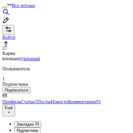
Все потоки
Войти
27
Карма
kriomant
@kriomant
Пользователь
1
Подписчики
Подписаться
Профиль
Статьи
5
Посты
Новости
Комментарии
91
Ещё
Закладки
70
Подписчики