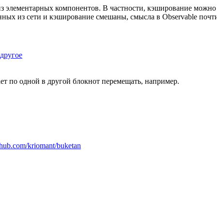
из элементарных компонентов. В частности, кэширование можно п
нных из сети и кэширование смешаны, смысла в Observable почти
 другое
ет по одной в другой блокнот перемещать, например.
thub.com/kriomant/buketan