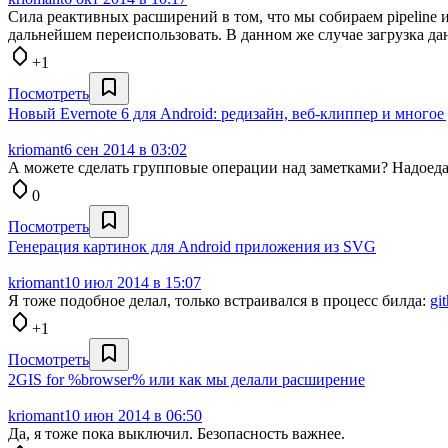
Сила реактивных расширений в том, что мы собираем pipeline 
дальнейшем переиспользовать. В данном же случае загрузка да
+1
Посмотреть
Новый Evernote 6 для Android: редизайн, веб-клиппер и многое
kriomant
6 сен 2014 в 03:02
А можете сделать групповые операции над заметками? Надоеда
0
Посмотреть
Генерация картинок для Android приложения из SVG
kriomant
10 июл 2014 в 15:07
Я тоже подобное делал, только встраивался в процесс билда:
gi
+1
Посмотреть
2GIS for %browser% или как мы делали расширение
kriomant
10 июн 2014 в 06:50
Да, я тоже пока выключил. Безопасность важнее.