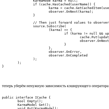
		KarmaMode karma = null;

		if (cache.HasCached(userName)) {

			karma = cache.GetCachedItem(userName);

			observer.OnNext(karma);

		}

		// Then just forward values to observer, caching last value.

		source.Subscribe(

			(karma) => {

				if (karma != null && updatedKarma.LastModified > karma.LastModified) {

					cache.Put(updatedKarma)

					observer.OnNext(karma)

				}

			},

			observer.OnError,

			observer.OnCompleted

		);

	);

}

теперь уберём ненужную зависимость кэширующего оператора 
public interface ICache {

	bool Empty();

	KarmaModel Get();

	void Put(KarmaModel);
