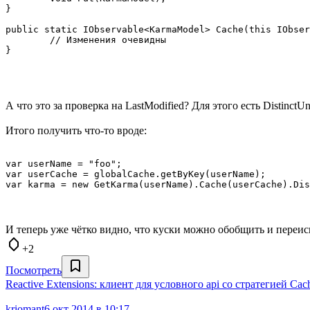
}

public static IObservable<KarmaModel> Cache(this IObser
	// Изменения очевидны

}

А что это за проверка на LastModified? Для этого есть Distinct
Итого получить что-то вроде:
var userName = "foo";

var userCache = globalCache.getByKey(userName);

И теперь уже чётко видно, что куски можно обобщить и переис
+2
Посмотреть
Reactive Extensions: клиент для условного api со стратегией Ca
kriomant
6 окт 2014 в 10:17