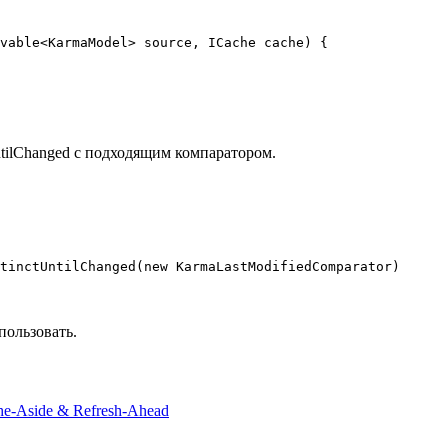
vable<KarmaModel> source, ICache cache) {

UntilChanged с подходящим компаратором.
пользовать.
che-Aside & Refresh-Ahead