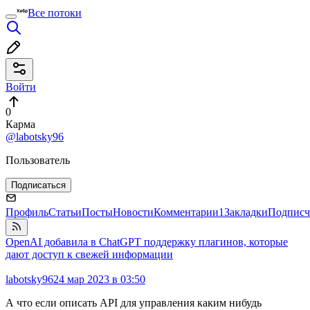
Все потоки
Войти
0
Карма
@labotsky96
Пользователь
Подписаться
Профиль
Статьи
Посты
Новости
Комментарии
1
Закладки
Подписч
OpenAI добавила в ChatGPT поддержку плагинов, которые
дают доступ к свежей информации
labotsky96
24 мар 2023 в 03:50
А что если описать API для управления каким нибудь