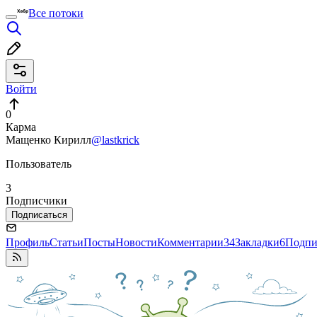
Все потоки
Войти
0
Карма
Мащенко Кирилл
@lastkrick
Пользователь
3
Подписчики
Подписаться
Профиль
Статьи
Посты
Новости
Комментарии
34
Закладки
6
Подпи