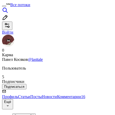
Все потоки
Войти
0
Карма
Павел Косяков
@lasttale
Пользователь
5
Подписчики
Подписаться
Профиль
Статьи
Посты
Новости
Комментарии
16
Ещё