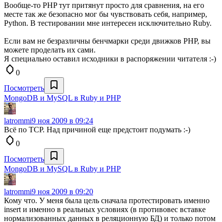
Вообще-то PHP тут притянут просто для сравнения, на его
месте так же безопасно мог бы чувствовать себя, например,
Python. В тестировании мне интересен исключительно Ruby.
Если вам не безразличны бенчмарки среди движков PHP, вы
можете проделать их сами.
Я специально оставил исходники в распоряжении читателя :-)
0
Посмотреть
MongoDB и MySQL в Ruby и PHP
latrommi
9 ноя 2009 в 09:24
Всё по TCP. Над причиной еще предстоит подумать :-)
0
Посмотреть
MongoDB и MySQL в Ruby и PHP
latrommi
9 ноя 2009 в 09:20
Кому что. У меня была цель сначала протестировать именно
insert и именно в реальных условиях (в противовес вставке
нормализованных данных в реляционную БД) и только потом