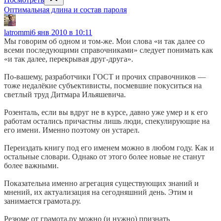
Оптимальная длина и состав пароля
latrommi
6 янв 2010 в 10:11
Мы говорим об одном и том-же. Мои слова «и так далее со
всеми последующими справочниками» следует понимать как
«и так далее, перекрывая друг-друга».
По-вашему, разработчики ГОСТ и прочих справочников —
тоже недалёкие субъективисты, посмевшие покуситься на
светлый труд Дитмара Ильяшевича.
Розенталь, если вы вдруг не в курсе, давно уже умер и к его
работам остались причастны лишь люди, спекулирующие на
его имени. Именно поэтому он устарел.
Переиздать книгу под его именем можно в любом году. Как и
остальные словари. Однако от этого более новые не станут
более важными.
Показательна именно агрегация существующих знаний и
мнений, их актуализация на сегодняшний день. Этим и
занимается грамота.ру.
Резюме от грамота.ру можно (и нужно) признать