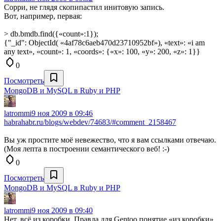
Сорри, не глядя скопипастил инитовую запись.
Вот, например, первая:
> db.bmdb.find({«count»:1});
{"_id": ObjectId( «4af78c6aeb470d23710952bf»), «text»: «i am
any text», «count»: 1, «coords»: {«x»: 100, «y»: 200, «z»: 1}}
0
Посмотреть
MongoDB и MySQL в Ruby и PHP
latrommi
9 ноя 2009 в 09:46
habrahabr.ru/blogs/webdev/74683/#comment_2158467
Вы уж простите моё невежество, что я вам ссылками отвечаю.
(Моя лепта в построении семантического веб! :-)
0
Посмотреть
MongoDB и MySQL в Ruby и PHP
latrommi
9 ноя 2009 в 09:40
Нет, всё из коробки. Правда для Gentoo понятие «из коробки»