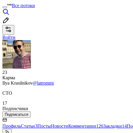
Все потоки
Войти
23
Карма
Ilya Krasilnikov
@latrommi
CTO
17
Подписчики
Подписаться
Профиль
Статьи
3
Посты
Новости
Комментарии
126
Закладки
14
По