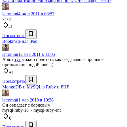
Какой платежной системой вы пользуетесь чаще всего?
latrommi
4 июл 2011 в 08:57
хаха
-1
Посмотреть
Bookmate для iPad
latrommi
12 мая 2011 в 11:05
А вот
тут
можно почитать как создавалось прошлое
приложение под iPhone :-)
+1
Посмотреть
MongoDB и MySQL в Ruby и PHP
latrommi
1 мар 2010 в 19:38
Он овпадает с бордовым.
mysql-ruby-18 ~ mysql-ruby-ent
0
Посмотреть