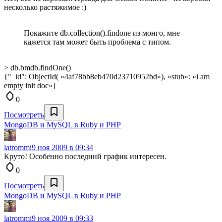
несколько растяжимое :)
Покажите db.collection().findone из монго, мне
кажется там может быть проблема с типом.
> db.bmdb.findOne()
{"_id": ObjectId( «4af78bb8eb470d23710952bd»), «stub»: «i am
empty init doc»}
0
Посмотреть
MongoDB и MySQL в Ruby и PHP
latrommi
9 ноя 2009 в 09:34
Круто! Особенно последний график интересен.
0
Посмотреть
MongoDB и MySQL в Ruby и PHP
latrommi
9 ноя 2009 в 09:33