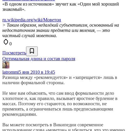
«В одном из источников» звучит как «Один мой хороший
знакомый».
ru.wikipedia.org/wiki/Моветон
> Таким образом, недалёкий субъективизм, основанный на
недостаточном знании предмета или явления, — это
частный случай моветона.
0
Посмотреть
Оптимальная длина и состав пароля
latrommi
5 янв 2010 в 19:45
Разница между «рекомендуется» и «запрещается» лишь в
наличии формальной стороны.
Не мне вам объяснять, что сам ввод формальности дело
хлопотное и, как правило, вызывает яростное бурление в
массах. Поэтому его стараются, по возможности, не
применять, а ограничиваться лишь предписывающими
рекомендациями.
Вы можете посмотреть в Википедии современное
использование слова «моветон» и убедиться, что это именно