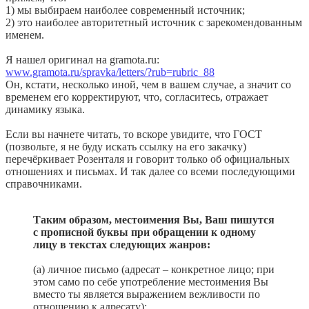
1) мы выбираем наиболее современный источник;
2) это наиболее авторитетный источник с зарекомендованным
именем.
Я нашел оригинал на gramota.ru:
www.gramota.ru/spravka/letters/?rub=rubric_88
Он, кстати, несколько иной, чем в вашем случае, а значит со
временем его корректируют, что, согласитесь, отражает
динамику языка.
Если вы начнете читать, то вскоре увидите, что ГОСТ
(позвольте, я не буду искать ссылку на его закачку)
перечёркивает Розенталя и говорит только об официальных
отношениях и письмах. И так далее со всеми последующими
справочниками.
Таким образом, местоимения Вы, Ваш пишутся
с прописной буквы при обращении к одному
лицу в текстах следующих жанров:
(а) личное письмо (адресат – конкретное лицо; при
этом само по себе употребление местоимения Вы
вместо ты является выражением вежливости по
отношению к адресату);