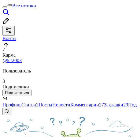
Все потоки
Войти
7
Карма
@lcf2003
Пользователь
3
Подписчики
Подписаться
Профиль
Статьи
2
Посты
Новости
Комментарии
27
Закладки
29
Под