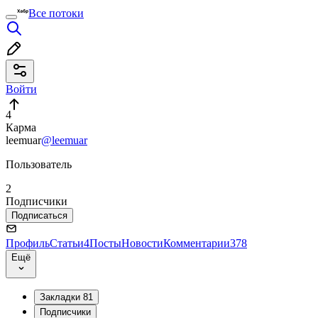
Все потоки
Войти
4
Карма
leemuar
@leemuar
Пользователь
2
Подписчики
Подписаться
Профиль
Статьи
4
Посты
Новости
Комментарии
378
Ещё
Закладки
81
Подписчики