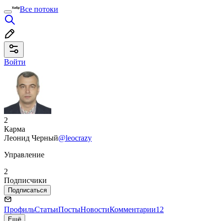
Все потоки
Войти
2
Карма
Леонид Черный
@leocrazy
Управление
2
Подписчики
Подписаться
Профиль
Статьи
Посты
Новости
Комментарии
12
Ещё