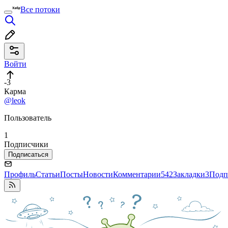
Все потоки
Войти
-3
Карма
@leok
Пользователь
1
Подписчики
Подписаться
Профиль
Статьи
Посты
Новости
Комментарии
542
Закладки
3
Подп