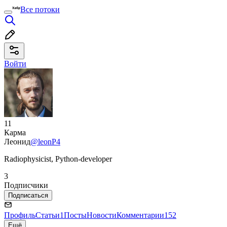
Все потоки
Войти
11
Карма
Леонид
@leonP4
Radiophysicist, Python-developer
3
Подписчики
Подписаться
Профиль
Статьи
1
Посты
Новости
Комментарии
152
Ещё