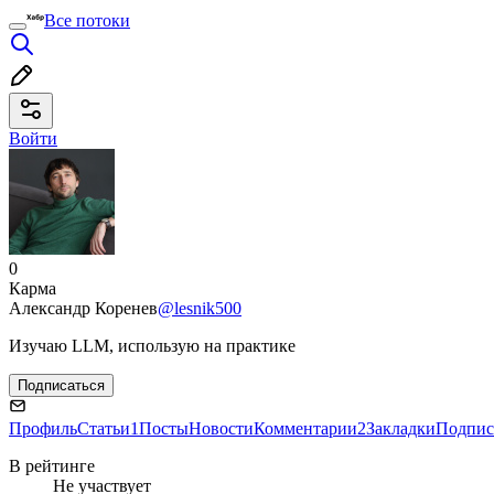
Все потоки
Войти
0
Карма
Александр Коренев
@lesnik500
Изучаю LLM, использую на практике
Подписаться
Профиль
Статьи
1
Посты
Новости
Комментарии
2
Закладки
Подпис
В рейтинге
Не участвует