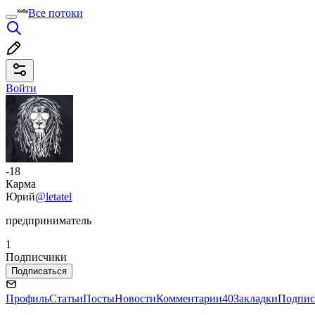
Все потоки
Войти
-18
Карма
Юрий
@letatel
предприниматель
1
Подписчики
Подписаться
Профиль
Статьи
Посты
Новости
Комментарии
40
Закладки
Подпис