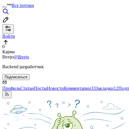
Все потоки
Войти
0
Карма
llivejo
@llivejo
Backend разработчик
Подписаться
Профиль
Статьи
Посты
Новости
Комментарии
33
Закладки
12
Подп