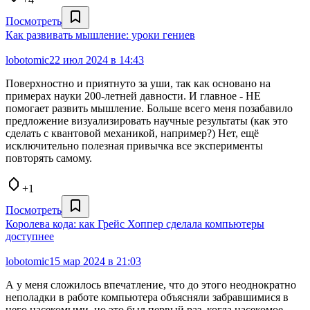
Посмотреть
Как развивать мышление: уроки гениев
lobotomic
22 июл 2024 в 14:43
Поверхностно и приятнуто за уши, так как основано на
примерах науки 200-летней давности. И главное - НЕ
помогает развить мышление. Больше всего меня позабавило
предложение визуализировать научные результаты (как это
сделать с квантовой механикой, например?) Нет, ещё
исключительно полезная привычка все эксперименты
повторять самому.
+1
Посмотреть
Королева кода: как Грейс Хоппер сделала компьютеры
доступнее
lobotomic
15 мар 2024 в 21:03
А у меня сложилось впечатление, что до этого неоднократно
неполадки в работе компьютера объясняли забравшимися в
него насекомыми, но это был первый раз, когда насекомое