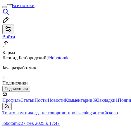
Все потоки
Войти
4
Карма
Леонид Безбородский
@lobotomic
Java разработчик
2
Подписчики
Подписаться
Профиль
Статьи
Посты
Новости
Комментарии
89
Закладки
1
Подпи
То что вам никогда не говорили про listening английского
lobotomic
27 фев 2025 в 17:47