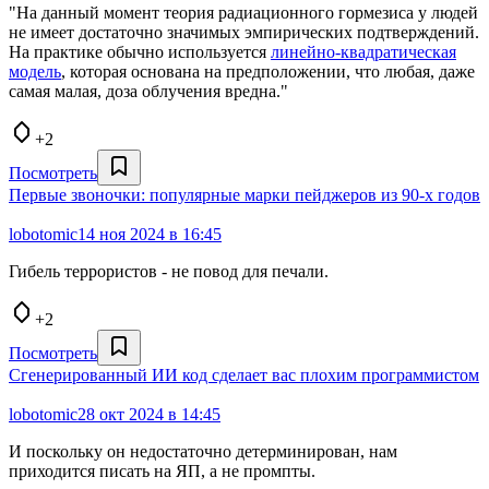
"На данный момент теория радиационного гормезиса у людей
не имеет достаточно значимых эмпирических подтверждений.
На практике обычно используется
линейно-квадратическая
модель
, которая основана на предположении, что любая, даже
самая малая, доза облучения вредна."
+2
Посмотреть
Первые звоночки: популярные марки пейджеров из 90-х годов
lobotomic
14 ноя 2024 в 16:45
Гибель террористов - не повод для печали.
+2
Посмотреть
Сгенерированный ИИ код сделает вас плохим программистом
lobotomic
28 окт 2024 в 14:45
И поскольку он недостаточно детерминирован, нам
приходится писать на ЯП, а не промпты.