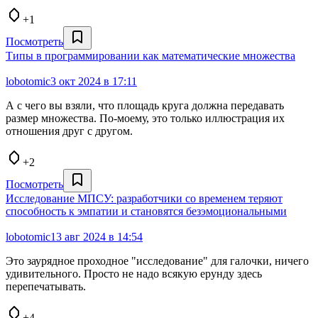
+1
Посмотреть
Типы в программировании как математические множества
lobotomic
3 окт 2024 в 17:11
А с чего вы взяли, что площадь круга должна передавать
размер множества. По-моему, это только иллюстрация их
отношения друг с другом.
+2
Посмотреть
Исследование МПСУ: разработчики со временем теряют
способность к эмпатии и становятся безэмоциональными
lobotomic
13 авг 2024 в 14:54
Это заурядное проходное "исследование" для галочки, ничего
удивительного. Просто не надо всякую ерунду здесь
перепечатывать.
+4