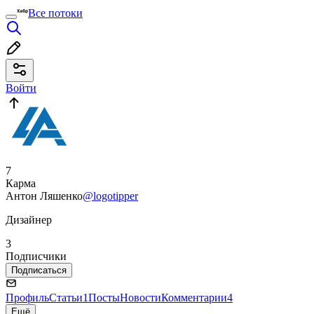
Все потоки
Войти
7
Карма
Антон Ляшенко
@logotipper
Дизайнер
3
Подписчики
Подписаться
Профиль
Статьи
1
Посты
Новости
Комментарии
4
Ещё