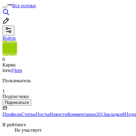
Все потоки
Войти
0
Карма
lorn
@lorn
Пользователь
1
Подписчики
Подписаться
Профиль
Статьи
Посты
Новости
Комментарии
201
Закладки
8
Подп
В рейтинге
Не участвует