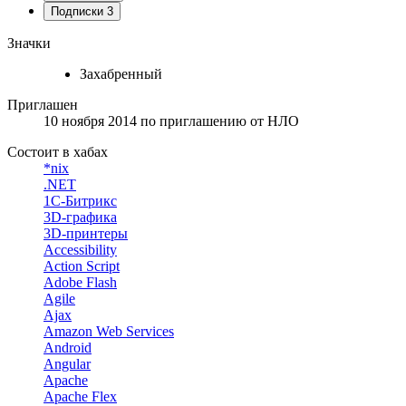
Подписки
3
Значки
Захабренный
Приглашен
10 ноября 2014
по приглашению от
НЛО
Состоит в хабах
*nix
.NET
1С-Битрикс
3D-графика
3D-принтеры
Accessibility
Action Script
Adobe Flash
Agile
Ajax
Amazon Web Services
Android
Angular
Apache
Apache Flex