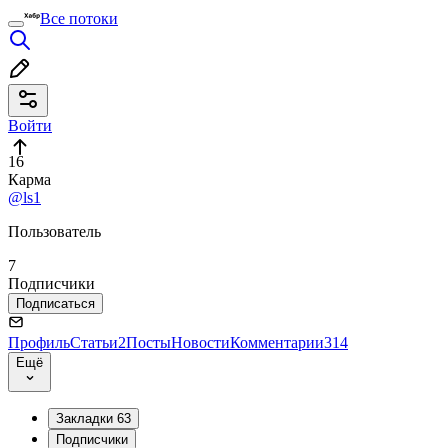
Все потоки
Войти
16
Карма
@ls1
Пользователь
7
Подписчики
Подписаться
Профиль
Статьи
2
Посты
Новости
Комментарии
314
Ещё
Закладки
63
Подписчики