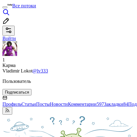
Все потоки
Войти
1
Карма
Vladimir Lokot
@lv333
Пользователь
Подписаться
Профиль
Статьи
Посты
Новости
Комментарии
597
Закладки
84
Под