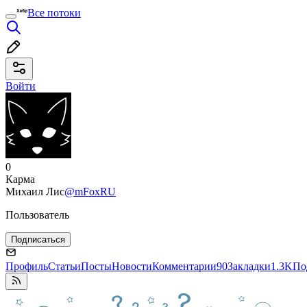
Все потоки
Войти
0
Карма
Михаил Лис
@mFoxRU
Пользователь
Подписаться
Профиль
Статьи
Посты
Новости
Комментарии
90
Закладки
1.3K
По