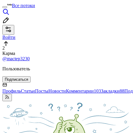
Все потоки
Войти
2
Карма
@mactep3230
Пользователь
Подписаться
Профиль
Статьи
Посты
Новости
Комментарии
103
Закладки
88
Под