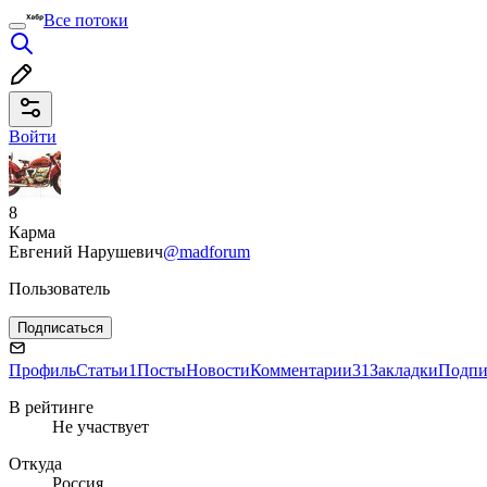
Все потоки
Войти
8
Карма
Евгений Нарушевич
@madforum
Пользователь
Подписаться
Профиль
Статьи
1
Посты
Новости
Комментарии
31
Закладки
Подпи
В рейтинге
Не участвует
Откуда
Россия