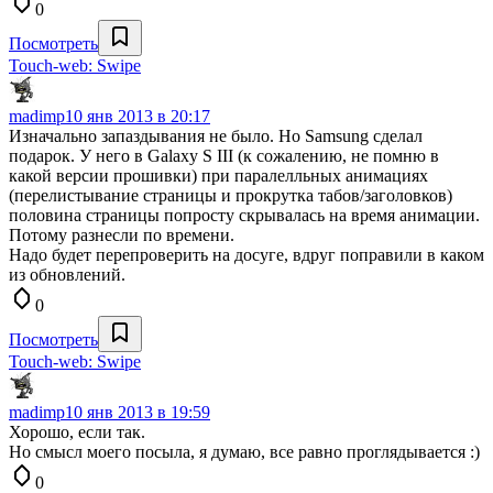
0
Посмотреть
Touch-web: Swipe
madimp
10 янв 2013 в 20:17
Изначально запаздывания не было. Но Samsung сделал
подарок. У него в Galaxy S III (к сожалению, не помню в
какой версии прошивки) при паралелльных анимациях
(перелистывание страницы и прокрутка табов/заголовков)
половина страницы попросту скрывалась на время анимации.
Потому разнесли по времени.
Надо будет перепроверить на досуге, вдруг поправили в каком
из обновлений.
0
Посмотреть
Touch-web: Swipe
madimp
10 янв 2013 в 19:59
Хорошо, если так.
Но смысл моего посыла, я думаю, все равно проглядывается :)
0