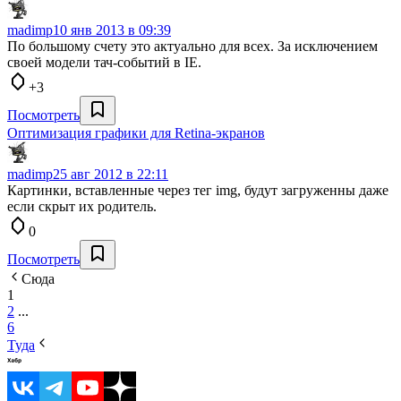
madimp
10 янв 2013 в 09:39
По большому счету это актуально для всех. За исключением
своей модели тач-событий в IE.
+3
Посмотреть
Оптимизация графики для Retina-экранов
madimp
25 авг 2012 в 22:11
Картинки, вставленные через тег img, будут загруженны даже
если скрыт их родитель.
0
Посмотреть
Сюда
1
2
...
6
Туда