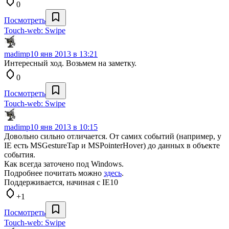
0
Посмотреть
Touch-web: Swipe
madimp
10 янв 2013 в 13:21
Интересный ход. Возьмем на заметку.
0
Посмотреть
Touch-web: Swipe
madimp
10 янв 2013 в 10:15
Довольно сильно отличается. От самих событий (например, у
IE есть MSGestureTap и MSPointerHover) до данных в объекте
события.
Как всегда заточено под Windows.
Подробнее почитать можно
здесь
.
Поддерживается, начиная с IE10
+1
Посмотреть
Touch-web: Swipe