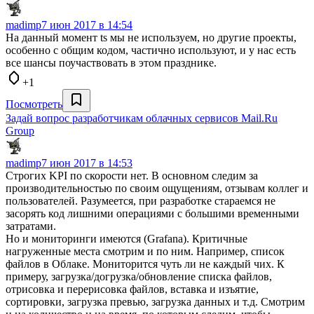
madimp
7 июн 2017 в 14:54
На данный момент ts мы не используем, но другие проекты,
особенно с общим кодом, частично используют, и у нас есть
все шансы поучаствовать в этом празднике.
+1
Посмотреть
Задай вопрос разработчикам облачных сервисов Mail.Ru
Group
madimp
7 июн 2017 в 14:53
Строгих KPI по скорости нет. В основном следим за
производительностью по своим ощущениям, отзывам коллег и
пользователей. Разумеется, при разработке стараемся не
засорять код лишними операциями с большими временными
затратами.
Но и мониторинги имеются (Grafana). Критичные
нагруженные места смотрим и по ним. Например, список
файлов в Облаке. Мониторится чуть ли не каждый чих. К
примеру, загрузка/догрузка/обновление списка файлов,
отрисовка и перерисовка файлов, вставка и изъятие,
сортировки, загрузка превью, загрузка данных и т.д. Смотрим