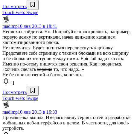
Посмотреть
Touch-web: Swipe
madimp
10 янв 2013 в 18:41
Неплохо слайдится. Но. Попробуйте проскроллить, например,
первую демку по вертикали, начав движение касанием
кастомизированного блока.
Не получится. Будет пытаться перелистнуть карточку.
Представьте себе страницу с такими блоками на всю ширину
и без больших отступов между ними. Epic fail надо сказать.
Именно по-этому пишутся свои решения. Как говориться,
«хочешь сделать
хорошо
то, что надо...»
Не без приключений и багов, конечно.
+1
Посмотреть
Touch-web: Swipe
madimp
10 янв 2013 в 16:33
Промашечка вышла. Имелась ввиду серия статей о разработке
мобильных веб-интерфейсов в целом. В частности, для touch-
устройств.