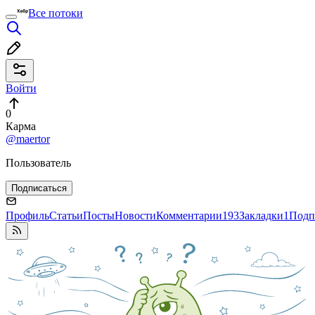
Все потоки
Войти
0
Карма
@maertor
Пользователь
Подписаться
Профиль
Статьи
Посты
Новости
Комментарии
193
Закладки
1
Подп