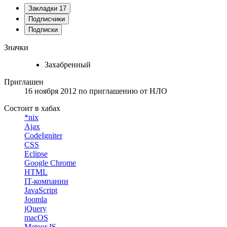
Закладки
17
Подписчики
Подписки
Значки
Захабренный
Приглашен
16 ноября 2012
по приглашению от
НЛО
Состоит в хабах
*nix
Ajax
CodeIgniter
CSS
Eclipse
Google Chrome
HTML
IT-компании
JavaScript
Joomla
jQuery
macOS
Meteor.JS