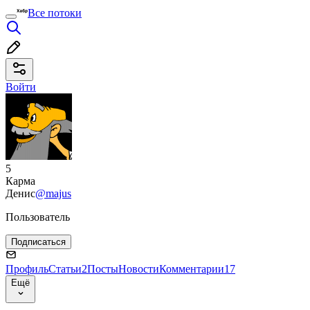
Все потоки
Войти
5
Карма
Денис
@majus
Пользователь
Подписаться
Профиль
Статьи
2
Посты
Новости
Комментарии
17
Ещё