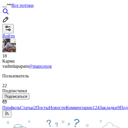
Все потоки
Войти
18
Карма
vadimlapapam
@mapcoxog
Пользователь
22
Подписчики
Подписаться
Профиль
Статьи
2
Посты
Новости
Комментарии
124
Закладки
9
Под