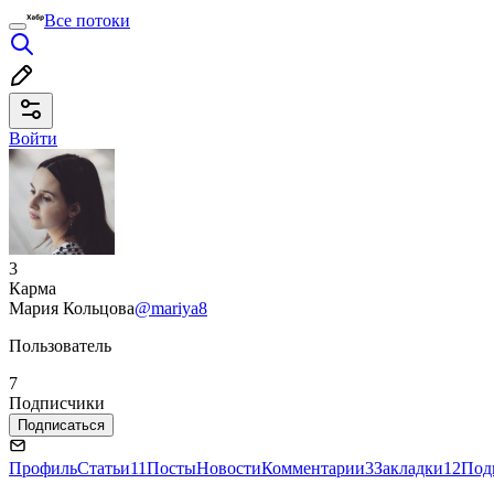
Все потоки
Войти
3
Карма
Мария Кольцова
@mariya8
Пользователь
7
Подписчики
Подписаться
Профиль
Статьи
11
Посты
Новости
Комментарии
3
Закладки
12
Под