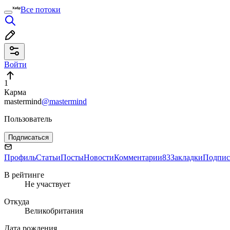
Все потоки
Войти
1
Карма
mastermind
@mastermind
Пользователь
Подписаться
Профиль
Статьи
Посты
Новости
Комментарии
83
Закладки
Подпис
В рейтинге
Не участвует
Откуда
Великобритания
Дата рождения