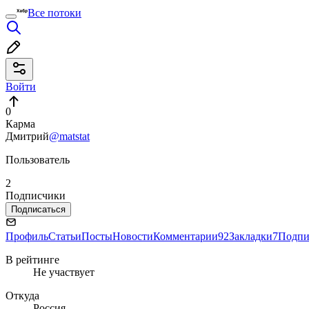
Все потоки
Войти
0
Карма
Дмитрий
@matstat
Пользователь
2
Подписчики
Подписаться
Профиль
Статьи
Посты
Новости
Комментарии
92
Закладки
7
Подпи
В рейтинге
Не участвует
Откуда
Россия