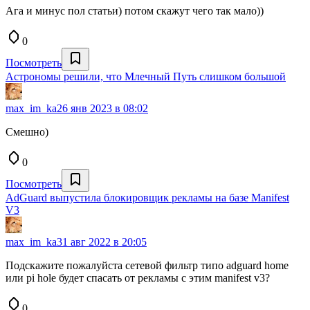
Ага и минус пол статьи) потом скажут чего так мало))
0
Посмотреть
Астрономы решили, что Млечный Путь слишком большой
max_im_ka
26 янв 2023 в 08:02
Смешно)
0
Посмотреть
AdGuard выпустила блокировщик рекламы на базе Manifest
V3
max_im_ka
31 авг 2022 в 20:05
Подскажите пожалуйста сетевой фильтр типо adguard home
или pi hole будет спасать от рекламы с этим manifest v3?
0