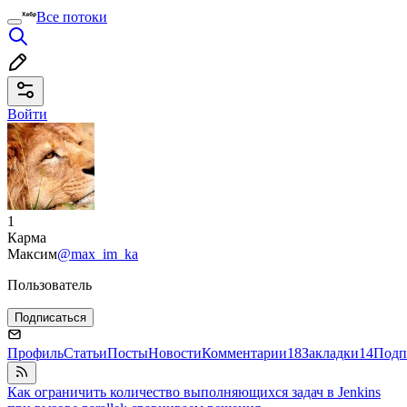
Все потоки
Войти
1
Карма
Максим
@max_im_ka
Пользователь
Подписаться
Профиль
Статьи
Посты
Новости
Комментарии
18
Закладки
14
Подп
Как ограничить количество выполняющихся задач в Jenkins