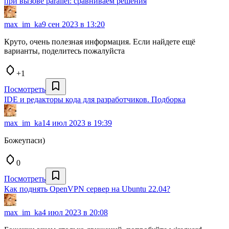
при вызове parallel: сравниваем решения
max_im_ka
9 сен 2023 в 13:20
Круто, очень полезная информация. Если найдете ещё
варианты, поделитесь пожалуйста
+1
Посмотреть
IDE и редакторы кода для разработчиков. Подборка
max_im_ka
14 июл 2023 в 19:39
Божеупаси)
0
Посмотреть
Как поднять OpenVPN сервер на Ubuntu 22.04?
max_im_ka
4 июл 2023 в 20:08