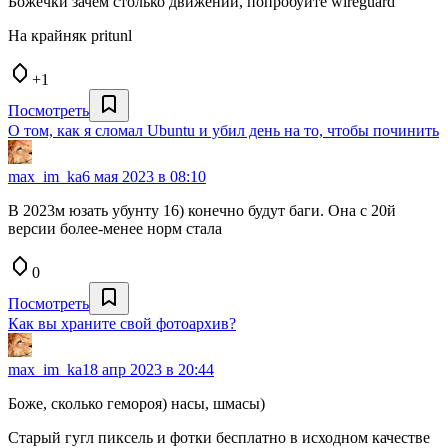
Божечки зачем столько движений, попробуйте wireguard
На крайняк pritunl
+1
Посмотреть
О том, как я сломал Ubuntu и убил день на то, чтобы починить
max_im_ka
6 мая 2023 в 08:10
В 2023м юзать убунту 16) конечно будут баги. Она с 20й
версии более-менее норм стала
0
Посмотреть
Как вы храните свой фотоархив?
max_im_ka
18 апр 2023 в 20:44
Боже, сколько гемороя) насы, шмасы)
Старый гугл пиксель и фотки бесплатно в исходном качестве