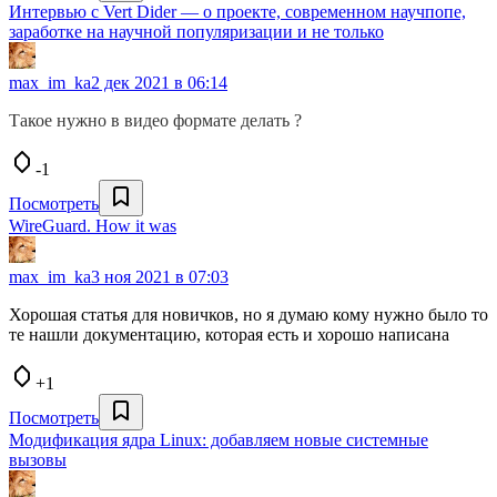
Интервью с Vert Dider — о проекте, современном научпопе,
заработке на научной популяризации и не только
max_im_ka
2 дек 2021 в 06:14
Такое нужно в видео формате делать ?
-1
Посмотреть
WireGuard. How it was
max_im_ka
3 ноя 2021 в 07:03
Хорошая статья для новичков, но я думаю кому нужно было то
те нашли документацию, которая есть и хорошо написана
+1
Посмотреть
Модификация ядра Linux: добавляем новые системные
вызовы