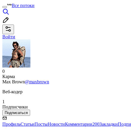
Все потоки
Войти
0
Карма
Max Brown
@maxbrown
Веб-кодер
1
Подписчики
Подписаться
Профиль
Статьи
Посты
Новости
Комментарии
200
Закладки
Подпи