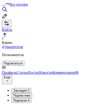
Все потоки
Войти
1
Карма
@maxpivovar
Пользователь
Подписаться
Профиль
Статьи
Посты
Новости
Комментарии
88
Ещё
Закладки
2
Подписчики
Подписки
4