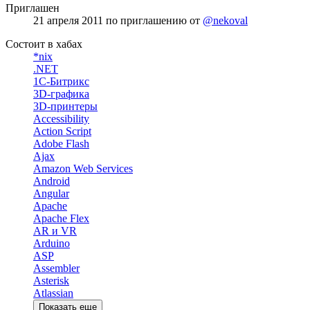
Приглашен
21 апреля 2011
по приглашению от
@nekoval
Состоит в хабах
*nix
.NET
1С-Битрикс
3D-графика
3D-принтеры
Accessibility
Action Script
Adobe Flash
Ajax
Amazon Web Services
Android
Angular
Apache
Apache Flex
AR и VR
Arduino
ASP
Assembler
Asterisk
Atlassian
Показать еще