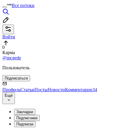
Все потоки
Войти
0
Карма
@mcgede
Пользователь
Подписаться
Профиль
Статьи
Посты
Новости
Комментарии
34
Ещё
Закладки
Подписчики
Подписки