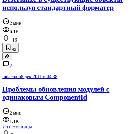
используя стандартный форматер
2 мин
6.1K
+16
43
2
mdaemon
8 дек 2011 в 04:38
Проблемы обновления модулей с
одинаковым ComponentId
2 мин
1.1K
Из песочницы