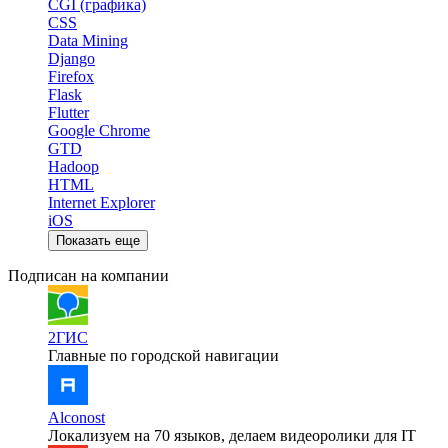
CGI (графика)
CSS
Data Mining
Django
Firefox
Flask
Flutter
Google Chrome
GTD
Hadoop
HTML
Internet Explorer
iOS
Показать еще
Подписан на компании
2ГИС
Главные по городской навигации
Alconost
Локализуем на 70 языков, делаем видеоролики для IT