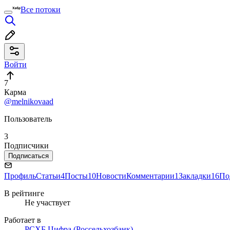
Все потоки
Войти
7
Карма
@melnikovaad
Пользователь
3
Подписчики
Подписаться
Профиль
Статьи
4
Посты
10
Новости
Комментарии
1
Закладки
16
По
В рейтинге
Не участвует
Работает в
РСХБ.Цифра (Россельхозбанк)