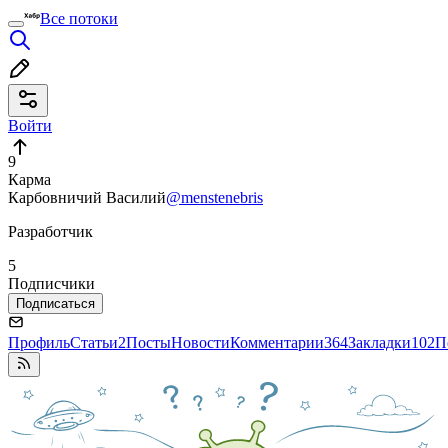
Все потоки
Войти
9
Карма
Карбовничий Василий
@menstenebris
Разработчик
5
Подписчики
Подписаться
Профиль
Статьи
2
Посты
Новости
Комментарии
364
Закладки
102
П