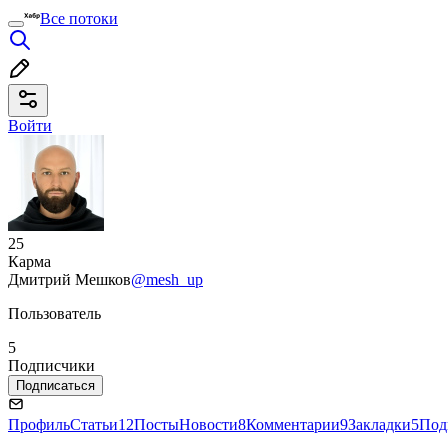
Все потоки
Войти
25
Карма
Дмитрий Мешков
@mesh_up
Пользователь
5
Подписчики
Подписаться
Профиль
Статьи
12
Посты
Новости
8
Комментарии
9
Закладки
5
Под