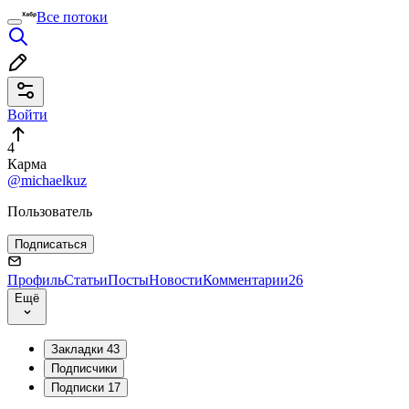
Все потоки
Войти
4
Карма
@michaelkuz
Пользователь
Подписаться
Профиль
Статьи
Посты
Новости
Комментарии
26
Ещё
Закладки
43
Подписчики
Подписки
17