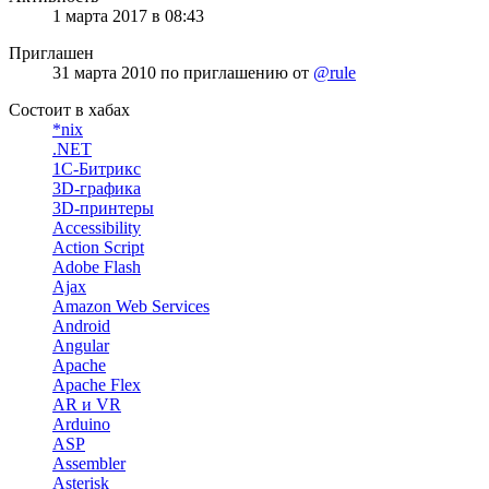
1 марта 2017 в 08:43
Приглашен
31 марта 2010
по приглашению от
@rule
Состоит в хабах
*nix
.NET
1С-Битрикс
3D-графика
3D-принтеры
Accessibility
Action Script
Adobe Flash
Ajax
Amazon Web Services
Android
Angular
Apache
Apache Flex
AR и VR
Arduino
ASP
Assembler
Asterisk