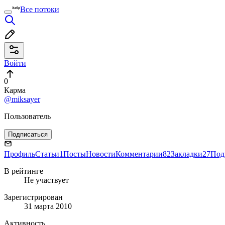
Все потоки
Войти
0
Карма
@miksayer
Пользователь
Подписаться
Профиль
Статьи
1
Посты
Новости
Комментарии
82
Закладки
27
Под
В рейтинге
Не участвует
Зарегистрирован
31 марта 2010
Активность