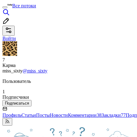
Все потоки
Войти
7
Карма
miss_sixty
@miss_sixty
Пользователь
1
Подписчики
Подписаться
Профиль
Статьи
Посты
Новости
Комментарии
38
Закладки
77
Подп