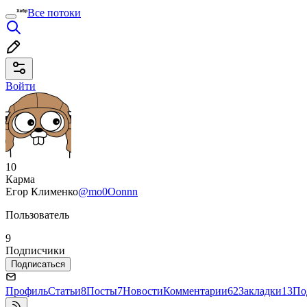
Все потоки
Войти
10
Карма
Егор Клименко
@mo0Oonnn
Пользователь
9
Подписчики
Подписаться
Профиль
Статьи
8
Посты
7
Новости
Комментарии
62
Закладки
13
По