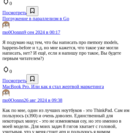
0
Посмотреть
Погружение в параллелизм в Go
mo0Oonnn
9 сен 2024 в 00:17
Я подумаю над тем, что бы написать про memory models,
happens-before и т.д, но мне кажется, что такое уже могли
написать, нет? И ещё, если я напишу про такое, Вы будете
первым читателем?)
0
Посмотреть
MacBook Pro. Или как я стал жертвой маркетинга
mo0Oonnn
26 авг 2024 в 09:38
Как по мне, один из лучших ноутбуков - это ThinkPad. Сам им
пользуюсь (x390) и очень доволен. Единственный для
некоторых минус - это не изменяемая озу, но это именно в
моей модели. Для моих задач 8 гигов хватает с головой,
учитывая, что у меня стоит арч и пользуюсь я вимом