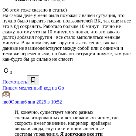
Об этом тоже сказано в статье)
На самом деле у меня была похожая с вашей сутуация, что
нужно было парсить тысячи пользователей ВК, так еще и все
это в бд сохранять. Работало больше 10 минут - точно не
скажу, потому что на 10 минутах я понял, что это как-то
долго) добавил горутин - все стало выполняться меньше
минуты. В данном случае горутины - спасение, так как
данные не взаимодействуют между собой или с одними и
теми же переменными, но бывают ситуации похуже, там уже
как-будто бы go сильно не спасет)
0
Посмотреть
Пишем медленный код на Go
mo0Oonnn
6 янв 2025 в 10:52
И, конечно, существует много разных
специализированных и встраиваемых систем, где
скорость имеет значение, например: драйверы
ввода‑вывода, спутники и промышленные
системы управления.
Я допускаю все эти