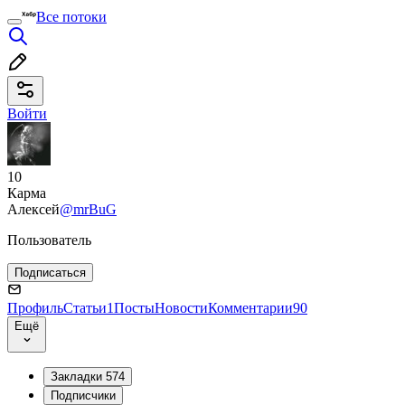
Все потоки
Войти
10
Карма
Алексей
@mrBuG
Пользователь
Подписаться
Профиль
Статьи
1
Посты
Новости
Комментарии
90
Ещё
Закладки
574
Подписчики