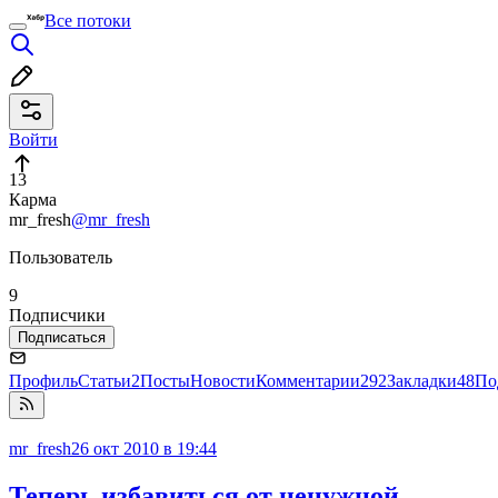
Все потоки
Войти
13
Карма
mr_fresh
@mr_fresh
Пользователь
9
Подписчики
Подписаться
Профиль
Статьи
2
Посты
Новости
Комментарии
292
Закладки
48
По
mr_fresh
26 окт 2010 в 19:44
Теперь избавиться от ненужной