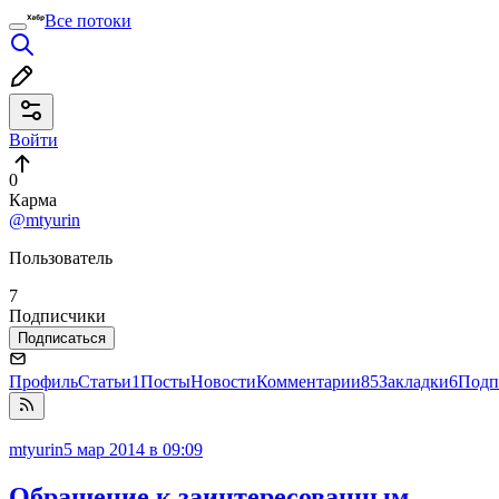
Все потоки
Войти
0
Карма
@mtyurin
Пользователь
7
Подписчики
Подписаться
Профиль
Статьи
1
Посты
Новости
Комментарии
85
Закладки
6
Подп
mtyurin
5 мар 2014 в 09:09
Обращение к заинтересованным