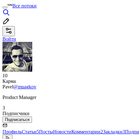
Все потоки
Войти
10
Карма
Pavel
@muagkov
Product Manager
3
Подписчики
Подписаться
Профиль
Статьи
5
Посты
Новости
Комментарии
2
Закладки
3
Подпи