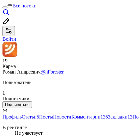
Все потоки
Войти
19
Карма
Роман Андреевич
@nForester
Пользователь
1
Подписчики
Подписаться
Профиль
Статьи
5
Посты
Новости
Комментарии
135
Закладки
13
По
В рейтинге
Не участвует