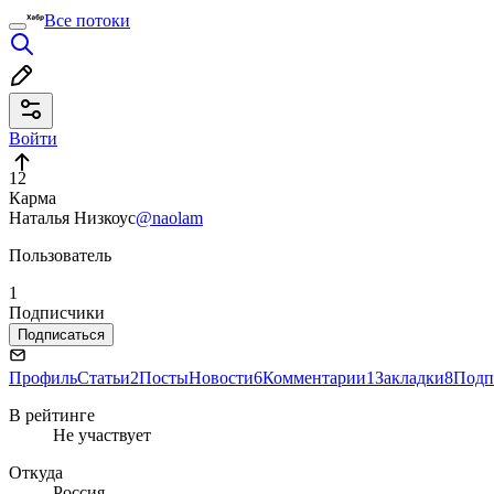
Все потоки
Войти
12
Карма
Наталья Низкоус
@naolam
Пользователь
1
Подписчики
Подписаться
Профиль
Статьи
2
Посты
Новости
6
Комментарии
1
Закладки
8
Подп
В рейтинге
Не участвует
Откуда
Россия