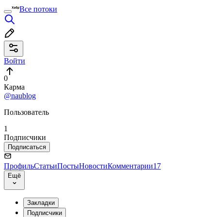
Все потоки
Войти
0
Карма
@naublog
Пользователь
1
Подписчики
Подписаться
Профиль
Статьи
Посты
Новости
Комментарии
17
Ещё
Закладки
Подписчики