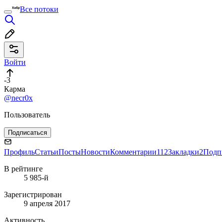
Все потоки
Войти
-3
Карма
@necr0x
Пользователь
Подписаться
Профиль
Статьи
Посты
Новости
Комментарии
112
Закладки
2
Подп
В рейтинге
5 985-й
Зарегистрирован
9 апреля 2017
Активность