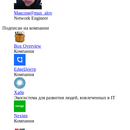
Максим
@max_alov
Network Engineer
Подписан на компании
Box Overview
Компания
EdgeЦентр
Компания
Хабр
Экосистема для развития людей, вовлеченных в IT
Nexign
Компания