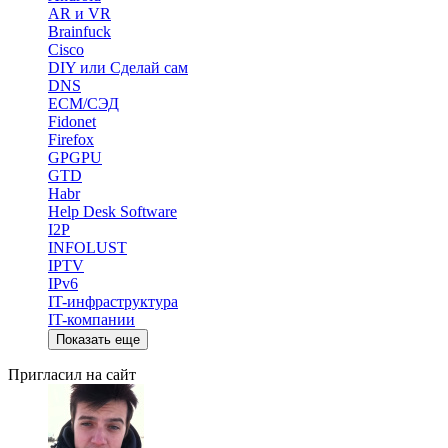
AR и VR
Brainfuck
Cisco
DIY или Сделай сам
DNS
ECM/СЭД
Fidonet
Firefox
GPGPU
GTD
Habr
Help Desk Software
I2P
INFOLUST
IPTV
IPv6
IT-инфраструктура
IT-компании
Показать еще
Пригласил на сайт