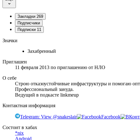
Закладки
269
Подписчики
Подписки
11
Значки
Захабренный
Приглашен
11 февраля 2013
по приглашению от
НЛО
О себе
Строю отказоустойчивые инфраструктуры и помогаю опти
Профессиональный зануда.
Ведущий в подкасте linkmeup
Контактная информация
Telegram: View @snakeslair
Facebook
Состоит в хабах
*nix
Android