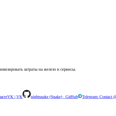
мизировать затраты на железо и сервисы.
VK | VK
nightsnake (Snake) · GitHub
Telegram: Contact 