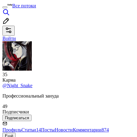
Все потоки
Войти
35
Карма
@Night_Snake
Профессиональный зануда
49
Подписчики
Подписаться
Профиль
Статьи
14
Посты
Новости
Комментарии
874
Ещё