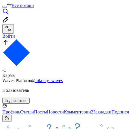
Все потоки
Войти
-1
Карма
Waves Platform
@nikolay_waves
Пользователь
Подписаться
Профиль
Статьи
Посты
Новости
Комментарии
2
Закладки
Подписч